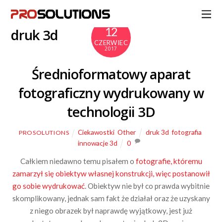
12
druk 3d
CZERWIEC
2017
Średnioformatowy aparat
fotograficzny wydrukowany w
technologii 3D
Ciekawostki
,
Other
druk 3d
,
fotografia
,
PROSOLUTIONS
innowacje 3d
0
Całkiem niedawno temu pisałem o
fotografie, któremu
zamarzył się obiektyw własnej konstrukcji, więc postanowił
go sobie wydrukować
. Obiektyw nie był co prawda wybitnie
skomplikowany, jednak sam fakt że działał oraz że uzyskany
z niego obrazek był naprawdę wyjątkowy, jest już