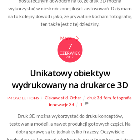
dostatecznym dowodem na to, że druk 3D można
wykorzystać w nieskończonej ilości zastosowań. Dziś mam
na to kolejny dowód i jako, że prywatnie kocham fotografię,
ten także jest z tej dziedziny.
More
7
CZERWIEC
2017
Unikatowy obiektyw
wydrukowany na drukarce 3D
Ciekawostki
,
Other
druk 3d
,
fdm
,
fotografia
,
PROSOLUTIONS
innowacje 3d
1
Druk 3D można wykorzystać do druku konceptów,
testowania modeli, a nawet produkcji gotowych części. Na
dobrą sprawę są to jednak tylko frazesy. Oczywiście
konkretne zastosowania doskonale znają firmy korzystające