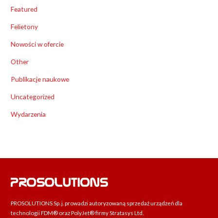
Featured
Felietony
Nowości w ofercie
Other
Publikacje naukowe
Uncategorized
Wydarzenia
PROSOLUTIONS Sp. j. prowadzi autoryzowaną sprzedaż urządzeń dla
technologii FDM® oraz PolyJet® firmy Stratasys Ltd.