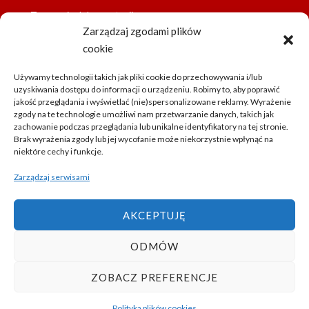
Tworzenie dokumentacji
Zarządzaj zgodami plików
Szybkie prototypowanie
cookie
Używamy technologii takich jak pliki cookie do przechowywania i/lub
uzyskiwania dostępu do informacji o urządzeniu. Robimy to, aby poprawić
jakość przeglądania i wyświetlać (nie)spersonalizowane reklamy. Wyrażenie
zgody na te technologie umożliwi nam przetwarzanie danych, takich jak
zachowanie podczas przeglądania lub unikalne identyfikatory na tej stronie.
Brak wyrażenia zgody lub jej wycofanie może niekorzystnie wpłynąć na
niektóre cechy i funkcje.
Zarządzaj serwisami
AKCEPTUJĘ
ODMÓW
ZOBACZ PREFERENCJE
Polityka plików cookies