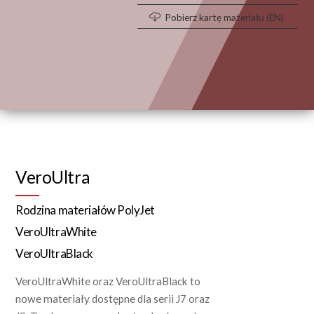
Pobierz kartę materiału (EN)
VeroUltra
Rodzina materiałów PolyJet
VeroUltraWhite
VeroUltraBlack
VeroUltraWhite oraz VeroUltraBlack to
nowe materiały dostępne dla serii J7 oraz