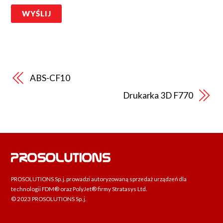
WYŚLIJ
ABS-CF10
Drukarka 3D F770
PROSOLUTIONS Sp. j. prowadzi autoryzowaną sprzedaż urządzeń dla
technologii FDM® oraz PolyJet® firmy Stratasys Ltd.
© 2023 PROSOLUTIONS Sp. j.