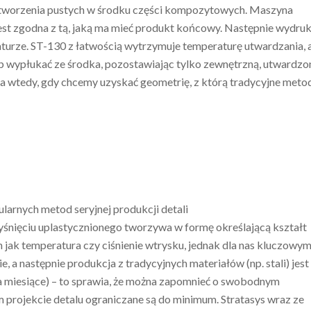
 tworzenia pustych w środku części kompozytowych. Maszyna
jest zgodna z tą, jaką ma mieć produkt końcowy. Następnie wydru
aturze. ST-130 z łatwością wytrzymuje temperaturę utwardzania, 
ób wypłukać ze środka, pozostawiając tylko zewnętrzną, utwardzo
 wtedy, gdy chcemy uzyskać geometrię, z którą tradycyjne meto
larnych metod seryjnej produkcji detali
yśnięciu uplastycznionego tworzywa w formę określającą kształt
h jak temperatura czy ciśnienie wtrysku, jednak dla nas kluczowy
, a następnie produkcja z tradycyjnych materiałów (np. stali) jest
a miesiące) – to sprawia, że można zapomnieć o swobodnym
projekcie detalu ograniczane są do minimum. Stratasys wraz ze