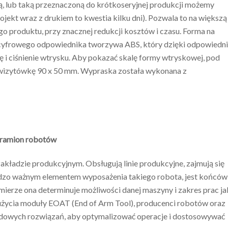
ą, lub taką przeznaczoną do krótkoseryjnej produkcji możemy
rojekt wraz z drukiem to kwestia kilku dni). Pozwala to na większą
produktu, przy znacznej redukcji kosztów i czasu. Forma na
, cyfrowego odpowiednika tworzywa ABS, który dzięki odpowiedn
 i ciśnienie wtrysku. Aby pokazać skalę formy wtryskowej, pod
wizytówkę 90 x 50 mm. Wypraska została wykonana z
 ramion robotów
kładzie produkcyjnym. Obsługują linie produkcyjne, zajmują się
zo ważnym elementem wyposażenia takiego robota, jest końcó
ierze ona determinuje możliwości danej maszyny i zakres prac ja
użycia moduły EOAT (End of Arm Tool), producenci robotów oraz
rdowych rozwiązań, aby optymalizować operacje i dostosowywać