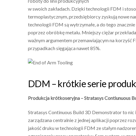
roboty do linii produkcyjnych
w swoich zakładach. Dzięki technologii FDM i s
termoplastycznym, przedsiębiorcy zyskują nowe n
technologii FDM są wytrzymałe, a do tego znacznie
poprzez obróbkę metalu. Mniejszy ciężar przekłada
ważnym argumentem przemawiającym na korzyść FD
przypadkach sięgająca nawet 85%.
DDM – krótkie serie produk
Produkcja krótkoseryjna – Stratasys Contiunuous 
Stratasys Continuous Build 3D Demonstrator to nic
zarządzana centralnie z jednej aplikacji poprzez ro
jakość druku w technologii FDM ze stałym nadzor
ograniczeniu pracy operatorów. Sam system, w znac