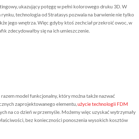
etingowy, ukazujący potęgę w pełni kolorowego druku 3D. W
rynku, technologia od Stratasys pozwala na barwienie nie tylko
że jego wnętrza. Więc gdyby ktoś zechciał przekroić owoc, w
rafik zdecydowałby się na ich umieszczenie.
 razem model funkcjonalny, który można także nazwać
cznych zaprojektowanego elementu,
użycie technologii FDM
ch na co dzień w przemyśle. Możemy więc uzyskać wytrzymały
właściwości, bez konieczności ponoszenia wysokich kosztów