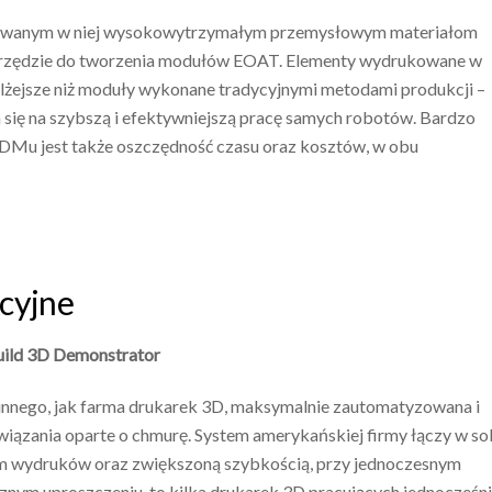
tosowanym w niej wysokowytrzymałym przemysłowym materiałom
arzędzie do tworzenia modułów EOAT. Elementy wydrukowane w
 lżejsze niż moduły wykonane tradycyjnymi metodami produkcji –
 się na szybszą i efektywniejszą pracę samych robotów. Bardzo
Mu jest także oszczędność czasu oraz kosztów, w obu
cyjne
Build 3D Demonstrator
 innego, jak farma drukarek 3D, maksymalnie zautomatyzowana i
związania oparte o chmurę. System amerykańskiej firmy łączy w so
em wydruków oraz zwiększoną szybkością, przy jednoczesnym
znym uproszczeniu, to kilka drukarek 3D pracujących jednocześni