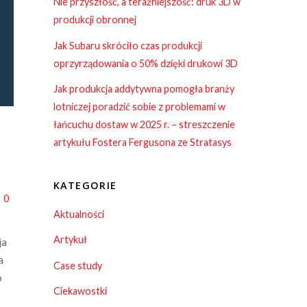
Nie przyszłość, a teraźniejszość: druk 3D w
produkcji obronnej
Jak Subaru skróciło czas produkcji
oprzyrządowania o 50% dzięki drukowi 3D
Jak produkcja addytywna pomogła branży
lotniczej poradzić sobie z problemami w
łańcuchu dostaw w 2025 r. – streszczenie
artykułu Fostera Fergusona ze Stratasys
KATEGORIE
0
Aktualności
Artykuł
ja
a
Case study
o
Ciekawostki