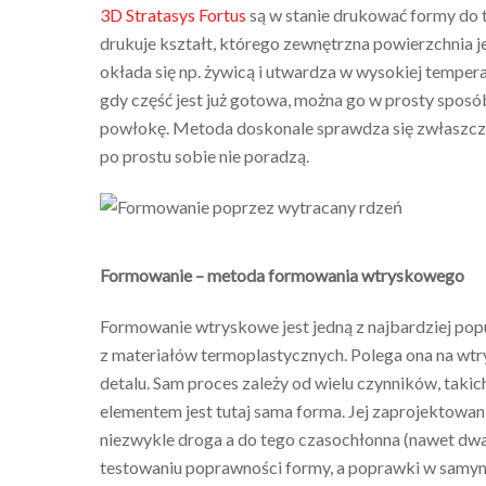
3D Stratasys Fortus
są w stanie drukować formy do
drukuje kształt, którego zewnętrzna powierzchnia 
okłada się np. żywicą i utwardza w wysokiej temper
gdy część jest już gotowa, można go w prosty spos
powłokę. Metoda doskonale sprawdza się zwłaszcza
po prostu sobie nie poradzą.
Formowanie – metoda formowania wtryskowego
Formowanie wtryskowe jest jedną z najbardziej popu
z materiałów termoplastycznych. Polega ona na wtr
detalu. Sam proces zależy od wielu czynników, takic
elementem jest tutaj sama forma. Jej zaprojektowanie
niezwykle droga a do tego czasochłonna (nawet dw
testowaniu poprawności formy, a poprawki w samym 