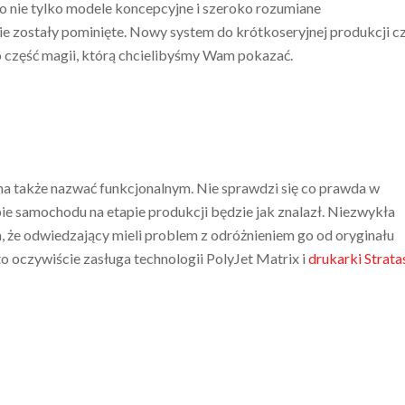
o nie tylko modele koncepcyjne i szeroko rozumiane
nie zostały pominięte. Nowy system do krótkoseryjnej produkcji c
o część magii, którą chcielibyśmy Wam pokazać.
a także nazwać funkcjonalnym. Nie sprawdzi się co prawda w
ie samochodu na etapie produkcji będzie jak znalazł. Niezwykła
, że odwiedzający mieli problem z odróżnieniem go od oryginału
o oczywiście zasługa technologii PolyJet Matrix i
drukarki Strata