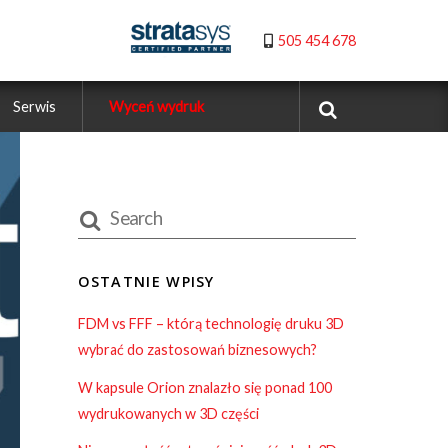
505 454 678
Serwis
Wyceń wydruk
OSTATNIE WPISY
FDM vs FFF – którą technologię druku 3D
wybrać do zastosowań biznesowych?
W kapsule Orion znalazło się ponad 100
wydrukowanych w 3D części