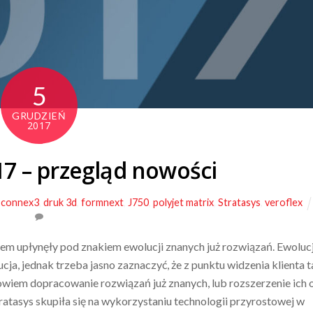
5
GRUDZIEŃ
2017
7 – przegląd nowości
connex3
,
druk 3d
,
formnext
,
J750
,
polyjet matrix
,
Stratasys
,
veroflex
em upłynęły pod znakiem ewolucji znanych już rozwiązań. Ewoluc
a, jednak trzeba jasno zaznaczyć, że z punktu widzenia klienta t
owiem dopracowanie rozwiązań już znanych, lub rozszerzenie ich 
atasys skupiła się na wykorzystaniu technologii przyrostowej w