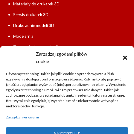
Materiały do drukarek 3D
Serwis drukarek 3D
Drukowanie modeli 3D
Modelarnia
Tworzenie dokumentacji
Zarządzaj zgodami plików
Szybkie prototypowanie
cookie
Używamy technologii takich jak pliki cookie do przechowywania i/lub
uzyskiwania dostępu do informacji o urządzeniu. Robimy to, aby poprawić
jakość przeglądania i wyświetlać (nie)spersonalizowane reklamy. Wyrażenie
zgody na te technologie umożliwi nam przetwarzanie danych, takich jak
zachowanie podczas przeglądania lub unikalne identyfikatory na tej stronie.
Brak wyrażenia zgody lub jej wycofanie może niekorzystnie wpłynąć na
niektóre cechy i funkcje.
Zarządzaj serwisami
AKCEPTUJĘ