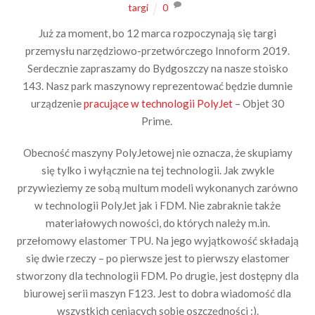
targi
0
Już za moment, bo 12 marca rozpoczynają się targi
przemysłu narzędziowo-przetwórczego Innoform 2019.
Serdecznie zapraszamy do Bydgoszczy na nasze stoisko
143. Nasz park maszynowy reprezentować będzie dumnie
urządzenie
pracujące w technologii PolyJet
– Objet 30
Prime.
Obecność maszyny PolyJetowej nie oznacza, że skupiamy
się tylko i wyłącznie na tej technologii. Jak zwykle
przywieziemy ze sobą multum modeli wykonanych zarówno
w technologii PolyJet jak i FDM. Nie zabraknie także
materiałowych nowości, do których należy m.in.
przełomowy elastomer TPU. Na jego wyjątkowość składają
się dwie rzeczy – po pierwsze jest to pierwszy elastomer
stworzony dla technologii FDM. Po drugie, jest dostępny dla
biurowej serii maszyn F123. Jest to dobra wiadomość dla
wszystkich ceniących sobie oszczędności :).