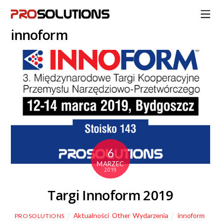
innoform
6
MARZEC
2019
Targi Innoform 2019
Aktualności
,
Other
,
Wydarzenia
innoform
,
PROSOLUTIONS